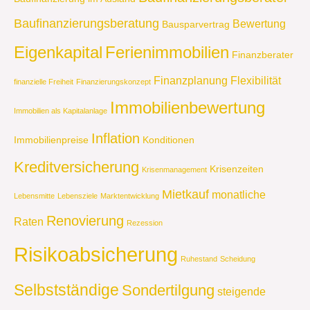
Baufinanzierungsberatung
Bewertung
Bausparvertrag
Eigenkapital
Ferienimmobilien
Finanzberater
Finanzplanung
Flexibilität
finanzielle Freiheit
Finanzierungskonzept
Immobilienbewertung
Immobilien als Kapitalanlage
Inflation
Immobilienpreise
Konditionen
Kreditversicherung
Krisenzeiten
Krisenmanagement
Mietkauf
monatliche
Lebensmitte
Lebensziele
Marktentwicklung
Renovierung
Raten
Rezession
Risikoabsicherung
Ruhestand
Scheidung
Selbstständige
Sondertilgung
steigende