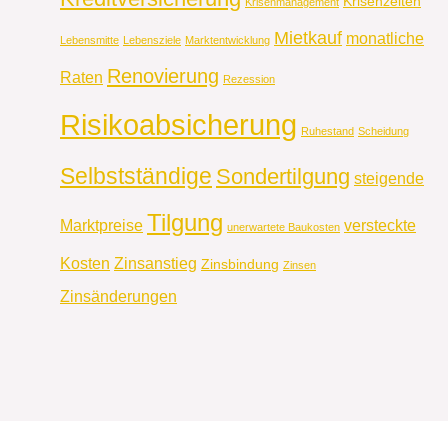
Krisenzeiten
Krisenmanagement
Mietkauf
monatliche
Lebensmitte
Lebensziele
Marktentwicklung
Renovierung
Raten
Rezession
Risikoabsicherung
Ruhestand
Scheidung
Selbstständige
Sondertilgung
steigende
Tilgung
Marktpreise
versteckte
unerwartete Baukosten
Kosten
Zinsanstieg
Zinsbindung
Zinsen
Zinsänderungen