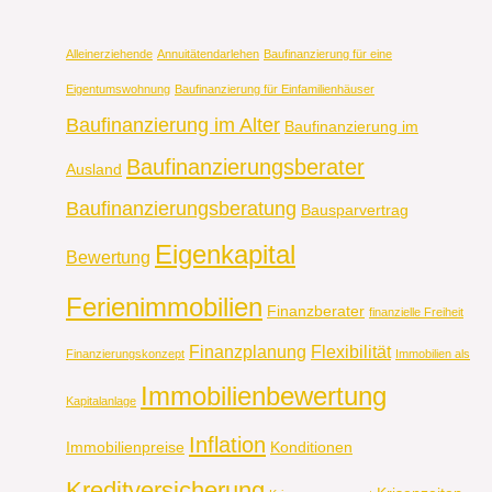
Alleinerziehende
Annuitätendarlehen
Baufinanzierung für eine
Eigentumswohnung
Baufinanzierung für Einfamilienhäuser
Baufinanzierung im Alter
Baufinanzierung im
Baufinanzierungsberater
Ausland
Baufinanzierungsberatung
Bausparvertrag
Eigenkapital
Bewertung
Ferienimmobilien
Finanzberater
finanzielle Freiheit
Finanzplanung
Flexibilität
Finanzierungskonzept
Immobilien als
Immobilienbewertung
Kapitalanlage
Inflation
Immobilienpreise
Konditionen
Kreditversicherung