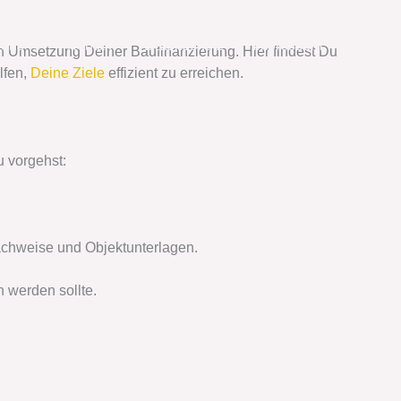
 uns
Kontakt
Datenschutz
Impressum
en Umsetzung Deiner Baufinanzierung. Hier findest Du
lfen,
Deine Ziele
effizient zu erreichen.
u vorgehst:
hweise und Objektunterlagen.
 werden sollte.