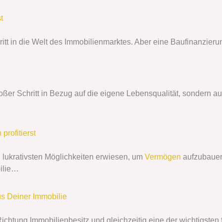
t
ritt in die Welt des Immobilienmarktes. Aber eine Baufinanzier
oßer Schritt in Bezug auf die eigene Lebensqualität, sondern a
profitierst
nd lukrativsten Möglichkeiten erwiesen, um
Vermögen
aufzubauen
bilie…
us Deiner Immobilie
n Richtung Immobilienbesitz und gleichzeitig eine der wichtigst