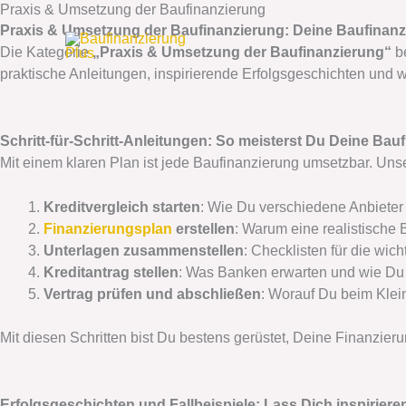
Zum
Praxis & Umsetzung der Baufinanzierung
Praxis & Umsetzung der Baufinanzierung: Deine Baufinanzi
Inhalt
Die Kategorie
„Praxis & Umsetzung der Baufinanzierung“
be
springen
praktische Anleitungen, inspirierende Erfolgsgeschichten und 
Schritt-für-Schritt-Anleitungen: So meisterst Du Deine Bau
Mit einem klaren Plan ist jede Baufinanzierung umsetzbar. Unsere
Kreditvergleich starten
: Wie Du verschiedene Anbieter
Finanzierungsplan
erstellen
: Warum eine realistische 
Unterlagen zusammenstellen
: Checklisten für die wic
Kreditantrag stellen
: Was Banken erwarten und wie Du
Vertrag prüfen und abschließen
: Worauf Du beim Klei
Mit diesen Schritten bist Du bestens gerüstet, Deine Finanzieru
Erfolgsgeschichten und Fallbeispiele: Lass Dich inspiriere