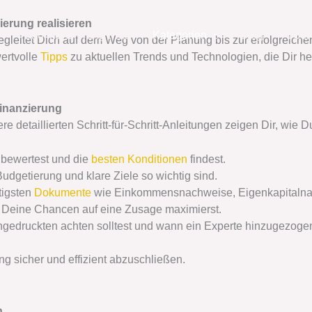
erung realisieren
Baufinanzierung Plus
Kategorien
Blog
Über
gleitet Dich auf dem Weg von der Planung bis zur erfolgreich
wertvolle
Tipps
zu aktuellen Trends und Technologien, die Dir he
finanzierung
 detaillierten Schritt-für-Schritt-Anleitungen zeigen Dir, wie D
 bewertest und die
besten Konditionen
findest.
Budgetierung und klare Ziele so wichtig sind.
htigsten
Dokumente
wie Einkommensnachweise, Eigenkapitalnac
 Deine Chancen auf eine Zusage maximierst.
ngedruckten achten solltest und wann ein Experte hinzugezogen
ng sicher und effizient abzuschließen.
n