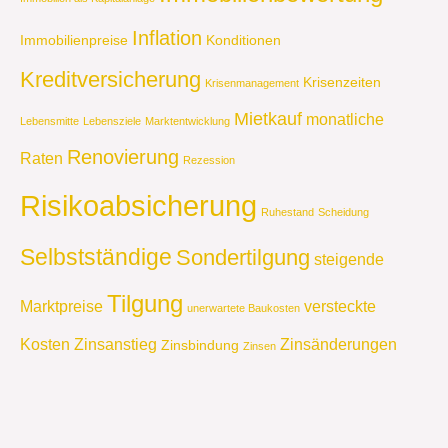
Inflation
Immobilienpreise
Konditionen
Kreditversicherung
Krisenzeiten
Krisenmanagement
Mietkauf
monatliche
Lebensmitte
Lebensziele
Marktentwicklung
Renovierung
Raten
Rezession
Risikoabsicherung
Ruhestand
Scheidung
Selbstständige
Sondertilgung
steigende
Tilgung
Marktpreise
versteckte
unerwartete Baukosten
Kosten
Zinsanstieg
Zinsänderungen
Zinsbindung
Zinsen