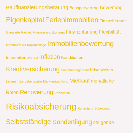
Baufinanzierungsberatung
Bewertung
Bausparvertrag
Eigenkapital
Ferienimmobilien
Finanzberater
Finanzplanung
Flexibilität
finanzielle Freiheit
Finanzierungskonzept
Immobilienbewertung
Immobilien als Kapitalanlage
Inflation
Immobilienpreise
Konditionen
Kreditversicherung
Krisenzeiten
Krisenmanagement
Mietkauf
monatliche
Lebensmitte
Lebensziele
Marktentwicklung
Renovierung
Raten
Rezession
Risikoabsicherung
Ruhestand
Scheidung
Selbstständige
Sondertilgung
steigende