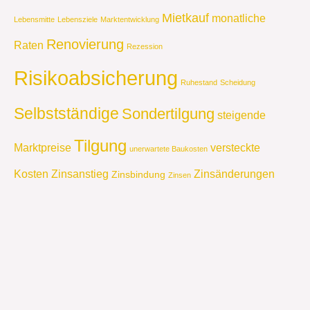
Mietkauf
monatliche
Lebensmitte
Lebensziele
Marktentwicklung
Renovierung
Raten
Rezession
Risikoabsicherung
Ruhestand
Scheidung
Selbstständige
Sondertilgung
steigende
Tilgung
Marktpreise
versteckte
unerwartete Baukosten
Kosten
Zinsanstieg
Zinsänderungen
Zinsbindung
Zinsen