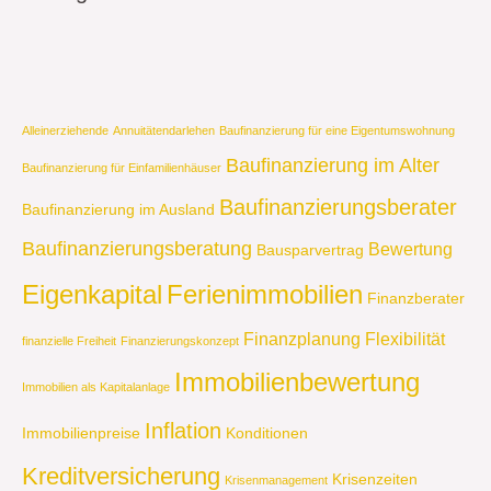
Alleinerziehende
Annuitätendarlehen
Baufinanzierung für eine Eigentumswohnung
Baufinanzierung im Alter
Baufinanzierung für Einfamilienhäuser
Baufinanzierungsberater
Baufinanzierung im Ausland
Baufinanzierungsberatung
Bewertung
Bausparvertrag
Eigenkapital
Ferienimmobilien
Finanzberater
Finanzplanung
Flexibilität
finanzielle Freiheit
Finanzierungskonzept
Immobilienbewertung
Immobilien als Kapitalanlage
Inflation
Immobilienpreise
Konditionen
Kreditversicherung
Krisenzeiten
Krisenmanagement