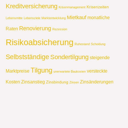
Kreditversicherung
Krisenzeiten
Krisenmanagement
Mietkauf
monatliche
Lebensmitte
Lebensziele
Marktentwicklung
Renovierung
Raten
Rezession
Risikoabsicherung
Ruhestand
Scheidung
Selbstständige
Sondertilgung
steigende
Tilgung
Marktpreise
versteckte
unerwartete Baukosten
Kosten
Zinsanstieg
Zinsänderungen
Zinsbindung
Zinsen