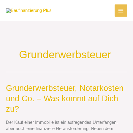
Zum
Inhalt
springen
Grunderwerbsteuer
Grunderwerbsteuer,
Grunderwerbsteuer, Notarkosten
Notarkosten
und Co. – Was kommt auf Dich
und
Co.
zu?
–
Was
Der Kauf einer Immobilie ist ein aufregendes Unterfangen,
kommt
aber auch eine finanzielle Herausforderung. Neben dem
auf