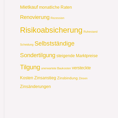
Mietkauf
monatliche Raten
Renovierung
Rezession
Risikoabsicherung
Ruhestand
Selbstständige
Scheidung
Sondertilgung
steigende Marktpreise
Tilgung
versteckte
unerwartete Baukosten
Kosten
Zinsanstieg
Zinsbindung
Zinsen
Zinsänderungen