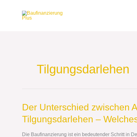
Zum
Inhalt
springen
Tilgungsdarlehen
Der
Der Unterschied zwischen 
Unterschied
Tilgungsdarlehen – Welches
zwischen
Annuitätendarlehen
und
Die Baufinanzierung ist ein bedeutender Schritt in D