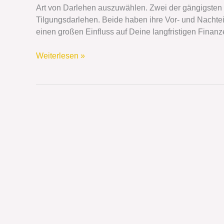
Tilgungsdarlehen
Art von Darlehen auszuwählen. Zwei der gängigsten
–
Tilgungsdarlehen. Beide haben ihre Vor- und Nachte
Welches
einen großen Einfluss auf Deine langfristigen Finanz
passt
zu
Weiterlesen »
Dir?