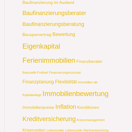
Baufinanzierung im Ausland
Baufinanzierungsberater
Baufinanzierungsberatung
Bewertung
Bausparvertrag
Eigenkapital
Ferienimmobilien
Finanzberater
finanzielle Freiheit
Finanzierungskonzept
Finanzplanung
Flexibilität
Immobilien als
Immobilienbewertung
Kapitalanlage
Inflation
Immobilienpreise
Konditionen
Kreditversicherung
Krisenmanagement
Krisenzeiten
Lebensmitte
Lebensziele
Marktentwicklung