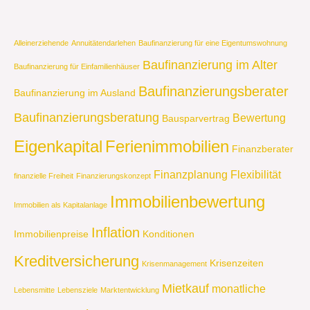
Alleinerziehende
Annuitätendarlehen
Baufinanzierung für eine Eigentumswohnung
Baufinanzierung im Alter
Baufinanzierung für Einfamilienhäuser
Baufinanzierungsberater
Baufinanzierung im Ausland
Baufinanzierungsberatung
Bewertung
Bausparvertrag
Eigenkapital
Ferienimmobilien
Finanzberater
Finanzplanung
Flexibilität
finanzielle Freiheit
Finanzierungskonzept
Immobilienbewertung
Immobilien als Kapitalanlage
Inflation
Immobilienpreise
Konditionen
Kreditversicherung
Krisenzeiten
Krisenmanagement
Mietkauf
monatliche
Lebensmitte
Lebensziele
Marktentwicklung