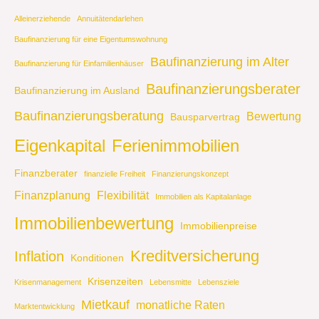
Alleinerziehende
Annuitätendarlehen
Baufinanzierung für eine Eigentumswohnung
Baufinanzierung im Alter
Baufinanzierung für Einfamilienhäuser
Baufinanzierungsberater
Baufinanzierung im Ausland
Baufinanzierungsberatung
Bewertung
Bausparvertrag
Eigenkapital
Ferienimmobilien
Finanzberater
finanzielle Freiheit
Finanzierungskonzept
Finanzplanung
Flexibilität
Immobilien als Kapitalanlage
Immobilienbewertung
Immobilienpreise
Kreditversicherung
Inflation
Konditionen
Krisenzeiten
Krisenmanagement
Lebensmitte
Lebensziele
Mietkauf
monatliche Raten
Marktentwicklung