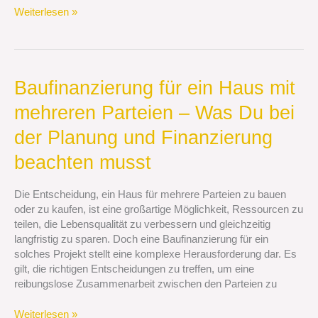
Weiterlesen »
Baufinanzierung
Baufinanzierung für ein Haus mit
für
mehreren Parteien – Was Du bei
ein
Haus
der Planung und Finanzierung
mit
mehreren
beachten musst
Parteien
–
Die Entscheidung, ein Haus für mehrere Parteien zu bauen
Was
oder zu kaufen, ist eine großartige Möglichkeit, Ressourcen zu
Du
teilen, die Lebensqualität zu verbessern und gleichzeitig
bei
langfristig zu sparen. Doch eine Baufinanzierung für ein
der
solches Projekt stellt eine komplexe Herausforderung dar. Es
Planung
gilt, die richtigen Entscheidungen zu treffen, um eine
und
reibungslose Zusammenarbeit zwischen den Parteien zu
Finanzierung
beachten
Weiterlesen »