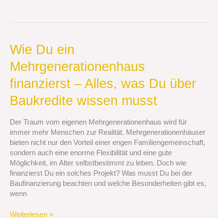
musst
Wie
Wie Du ein
Du
Mehrgenerationenhaus
ein
Mehrgenerationenhaus
finanzierst – Alles, was Du über
finanzierst
–
Baukredite wissen musst
Alles,
was
Der Traum vom eigenen Mehrgenerationenhaus wird für
Du
immer mehr Menschen zur Realität. Mehrgenerationenhäuser
über
bieten nicht nur den Vorteil einer engen Familiengemeinschaft,
Baukredite
sondern auch eine enorme Flexibilität und eine gute
wissen
Möglichkeit, im Alter selbstbestimmt zu leben. Doch wie
musst
finanzierst Du ein solches Projekt? Was musst Du bei der
Baufinanzierung beachten und welche Besonderheiten gibt es,
wenn
Weiterlesen »