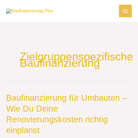
Zum
Inhalt
springen
Zielgruppenspezifische
Baufinanzierung
Baufinanzierung
Baufinanzierung für Umbauten –
für
Wie Du Deine
Umbauten
–
Renovierungskosten richtig
Wie
Du
einplanst
Deine