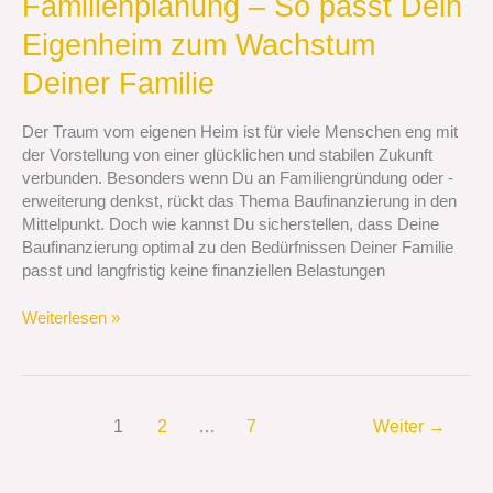
Familienplanung – So passt Dein
Familienplanung
–
Eigenheim zum Wachstum
So
passt
Deiner Familie
Dein
Eigenheim
Der Traum vom eigenen Heim ist für viele Menschen eng mit
zum
der Vorstellung von einer glücklichen und stabilen Zukunft
Wachstum
verbunden. Besonders wenn Du an Familiengründung oder -
Deiner
erweiterung denkst, rückt das Thema Baufinanzierung in den
Familie
Mittelpunkt. Doch wie kannst Du sicherstellen, dass Deine
Baufinanzierung optimal zu den Bedürfnissen Deiner Familie
passt und langfristig keine finanziellen Belastungen
Weiterlesen »
1
2
…
7
Weiter
→