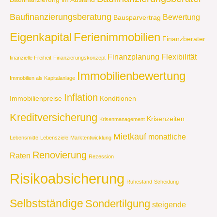
Baufinanzierungsberatung
Bewertung
Bausparvertrag
Eigenkapital
Ferienimmobilien
Finanzberater
Finanzplanung
Flexibilität
finanzielle Freiheit
Finanzierungskonzept
Immobilienbewertung
Immobilien als Kapitalanlage
Inflation
Immobilienpreise
Konditionen
Kreditversicherung
Krisenzeiten
Krisenmanagement
Mietkauf
monatliche
Lebensmitte
Lebensziele
Marktentwicklung
Renovierung
Raten
Rezession
Risikoabsicherung
Ruhestand
Scheidung
Selbstständige
Sondertilgung
steigende