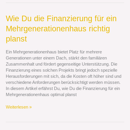
Wie
Wie Du die Finanzierung für ein
Du
Mehrgenerationenhaus richtig
die
Finanzierung
planst
für
ein
Ein Mehrgenerationenhaus bietet Platz für mehrere
Mehrgenerationenhaus
Generationen unter einem Dach, stärkt den familiären
richtig
Zusammenhalt und fördert gegenseitige Unterstützung. Die
planst
Finanzierung eines solchen Projekts bringt jedoch spezielle
Herausforderungen mit sich, da die Kosten oft höher sind und
verschiedene Anforderungen berücksichtigt werden müssen.
In diesem Artikel erfährst Du, wie Du die Finanzierung für ein
Mehrgenerationenhaus optimal planst
Weiterlesen »