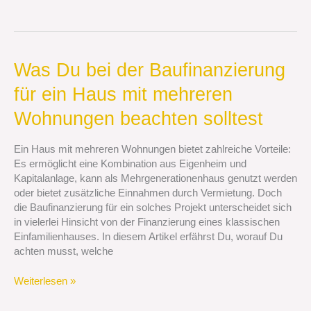
Was
Was Du bei der Baufinanzierung
Du
für ein Haus mit mehreren
bei
der
Wohnungen beachten solltest
Baufinanzierung
für
Ein Haus mit mehreren Wohnungen bietet zahlreiche Vorteile:
ein
Es ermöglicht eine Kombination aus Eigenheim und
Haus
Kapitalanlage, kann als Mehrgenerationenhaus genutzt werden
mit
oder bietet zusätzliche Einnahmen durch Vermietung. Doch
mehreren
die Baufinanzierung für ein solches Projekt unterscheidet sich
Wohnungen
in vielerlei Hinsicht von der Finanzierung eines klassischen
beachten
Einfamilienhauses. In diesem Artikel erfährst Du, worauf Du
solltest
achten musst, welche
Weiterlesen »