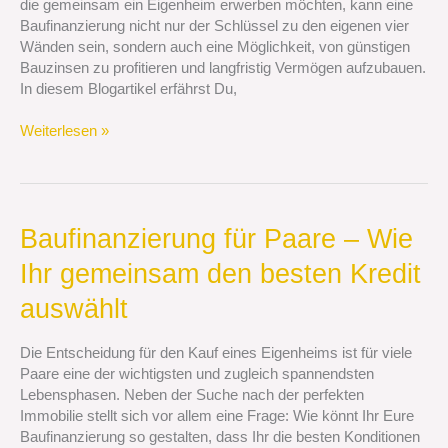
die gemeinsam ein Eigenheim erwerben möchten, kann eine
von
Baufinanzierung nicht nur der Schlüssel zu den eigenen vier
günstigen
Wänden sein, sondern auch eine Möglichkeit, von günstigen
Bauzinsen
Bauzinsen zu profitieren und langfristig Vermögen aufzubauen.
profitiert
In diesem Blogartikel erfährst Du,
Weiterlesen »
Baufinanzierung
Baufinanzierung für Paare – Wie
für
Ihr gemeinsam den besten Kredit
Paare
–
auswählt
Wie
Ihr
Die Entscheidung für den Kauf eines Eigenheims ist für viele
gemeinsam
Paare eine der wichtigsten und zugleich spannendsten
den
Lebensphasen. Neben der Suche nach der perfekten
besten
Immobilie stellt sich vor allem eine Frage: Wie könnt Ihr Eure
Kredit
Baufinanzierung so gestalten, dass Ihr die besten Konditionen
auswählt