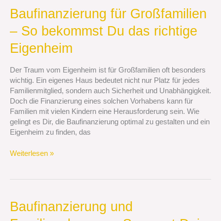
Baufinanzierung
Baufinanzierung für Großfamilien
für
– So bekommst Du das richtige
Großfamilien
–
Eigenheim
So
bekommst
Der Traum vom Eigenheim ist für Großfamilien oft besonders
Du
wichtig. Ein eigenes Haus bedeutet nicht nur Platz für jedes
das
Familienmitglied, sondern auch Sicherheit und Unabhängigkeit.
richtige
Doch die Finanzierung eines solchen Vorhabens kann für
Eigenheim
Familien mit vielen Kindern eine Herausforderung sein. Wie
gelingt es Dir, die Baufinanzierung optimal zu gestalten und ein
Eigenheim zu finden, das
Weiterlesen »
Baufinanzierung
Baufinanzierung und
und