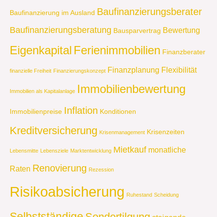
Baufinanzierungsberater
Baufinanzierung im Ausland
Baufinanzierungsberatung
Bewertung
Bausparvertrag
Eigenkapital
Ferienimmobilien
Finanzberater
Finanzplanung
Flexibilität
finanzielle Freiheit
Finanzierungskonzept
Immobilienbewertung
Immobilien als Kapitalanlage
Inflation
Immobilienpreise
Konditionen
Kreditversicherung
Krisenzeiten
Krisenmanagement
Mietkauf
monatliche
Lebensmitte
Lebensziele
Marktentwicklung
Renovierung
Raten
Rezession
Risikoabsicherung
Ruhestand
Scheidung
Selbstständige
Sondertilgung