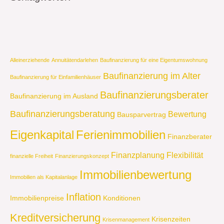
Alleinerziehende
Annuitätendarlehen
Baufinanzierung für eine Eigentumswohnung
Baufinanzierung im Alter
Baufinanzierung für Einfamilienhäuser
Baufinanzierungsberater
Baufinanzierung im Ausland
Baufinanzierungsberatung
Bewertung
Bausparvertrag
Eigenkapital
Ferienimmobilien
Finanzberater
Finanzplanung
Flexibilität
finanzielle Freiheit
Finanzierungskonzept
Immobilienbewertung
Immobilien als Kapitalanlage
Inflation
Immobilienpreise
Konditionen
Kreditversicherung
Krisenzeiten
Krisenmanagement