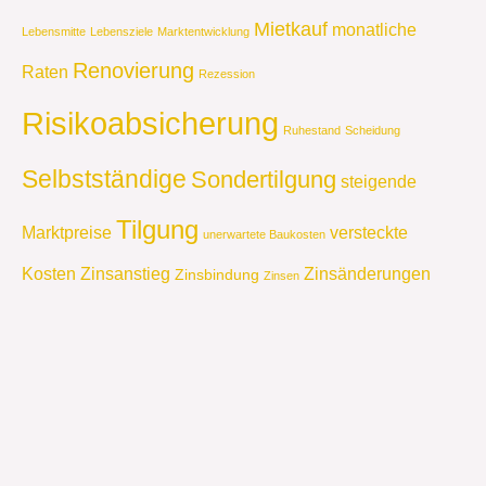
Mietkauf
monatliche
Lebensmitte
Lebensziele
Marktentwicklung
Renovierung
Raten
Rezession
Risikoabsicherung
Ruhestand
Scheidung
Selbstständige
Sondertilgung
steigende
Tilgung
Marktpreise
versteckte
unerwartete Baukosten
Kosten
Zinsanstieg
Zinsänderungen
Zinsbindung
Zinsen