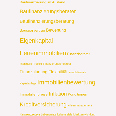
Baufinanzierung im Ausland
Baufinanzierungsberater
Baufinanzierungsberatung
Bewertung
Bausparvertrag
Eigenkapital
Ferienimmobilien
Finanzberater
finanzielle Freiheit
Finanzierungskonzept
Finanzplanung
Flexibilität
Immobilien als
Immobilienbewertung
Kapitalanlage
Inflation
Immobilienpreise
Konditionen
Kreditversicherung
Krisenmanagement
Krisenzeiten
Lebensmitte
Lebensziele
Marktentwicklung