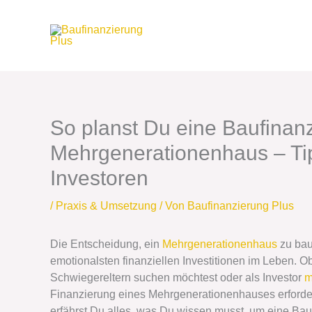
Zum
Inhalt
springen
So planst Du eine Baufinanz
Mehrgenerationenhaus – Tip
Investoren
/
Praxis & Umsetzung
/ Von
Baufinanzierung Plus
Die Entscheidung, ein
Mehrgenerationenhaus
zu bau
emotionalsten finanziellen Investitionen im Leben. O
Schwiegereltern suchen möchtest oder als Investor
m
Finanzierung eines Mehrgenerationenhauses erforde
erfährst Du alles, was Du wissen musst, um eine Ba