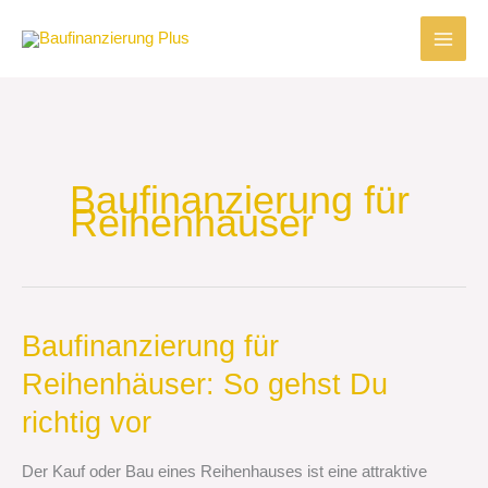
Zum
Inhalt
springen
Baufinanzierung für
Reihenhäuser
Baufinanzierung
Baufinanzierung für
für
Reihenhäuser: So gehst Du
Reihenhäuser:
So
richtig vor
gehst
Du
Der Kauf oder Bau eines Reihenhauses ist eine attraktive
richtig