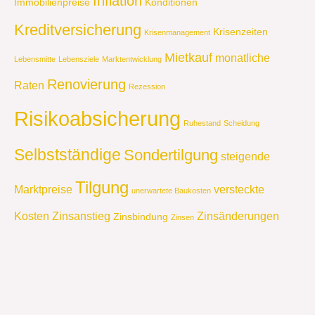
Inflation
Immobilienpreise
Konditionen
Kreditversicherung
Krisenzeiten
Krisenmanagement
Mietkauf
monatliche
Lebensmitte
Lebensziele
Marktentwicklung
Renovierung
Raten
Rezession
Risikoabsicherung
Ruhestand
Scheidung
Selbstständige
Sondertilgung
steigende
Tilgung
Marktpreise
versteckte
unerwartete Baukosten
Kosten
Zinsanstieg
Zinsänderungen
Zinsbindung
Zinsen