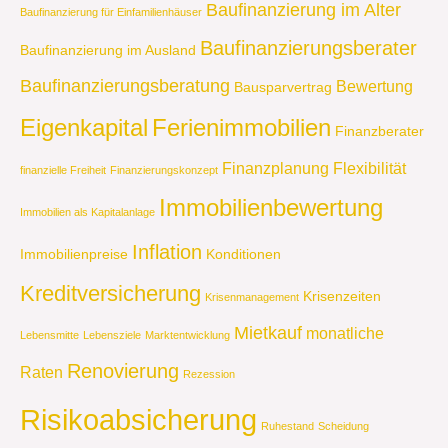
Baufinanzierung im Alter
Baufinanzierung für Einfamilienhäuser
Baufinanzierungsberater
Baufinanzierung im Ausland
Baufinanzierungsberatung
Bewertung
Bausparvertrag
Eigenkapital
Ferienimmobilien
Finanzberater
Finanzplanung
Flexibilität
finanzielle Freiheit
Finanzierungskonzept
Immobilienbewertung
Immobilien als Kapitalanlage
Inflation
Immobilienpreise
Konditionen
Kreditversicherung
Krisenzeiten
Krisenmanagement
Mietkauf
monatliche
Lebensmitte
Lebensziele
Marktentwicklung
Renovierung
Raten
Rezession
Risikoabsicherung
Ruhestand
Scheidung