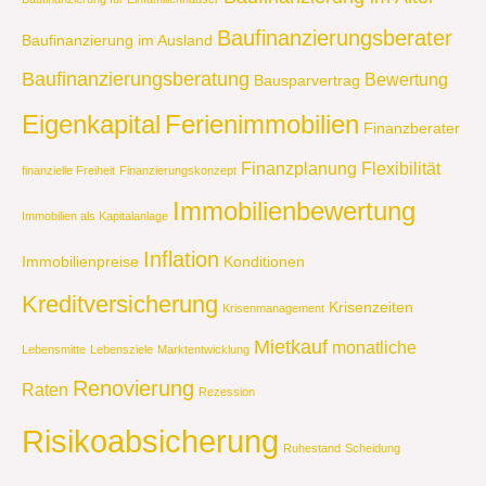
Baufinanzierungsberater
Baufinanzierung im Ausland
Baufinanzierungsberatung
Bewertung
Bausparvertrag
Eigenkapital
Ferienimmobilien
Finanzberater
Finanzplanung
Flexibilität
finanzielle Freiheit
Finanzierungskonzept
Immobilienbewertung
Immobilien als Kapitalanlage
Inflation
Immobilienpreise
Konditionen
Kreditversicherung
Krisenzeiten
Krisenmanagement
Mietkauf
monatliche
Lebensmitte
Lebensziele
Marktentwicklung
Renovierung
Raten
Rezession
Risikoabsicherung
Ruhestand
Scheidung