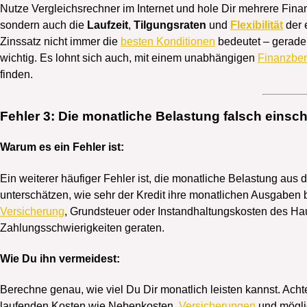
Nutze Vergleichsrechner im Internet und hole Dir mehrere Fina
sondern auch die
Laufzeit
,
Tilgungsraten
und
Flexibilität
der 
Zinssatz nicht immer die
besten Konditionen
bedeutet – gerade 
wichtig. Es lohnt sich auch, mit einem unabhängigen
Finanzber
finden.
Fehler 3: Die monatliche Belastung falsch einsc
Warum es ein Fehler ist:
Ein weiterer häufiger Fehler ist, die monatliche Belastung aus 
unterschätzen, wie sehr der Kredit ihre monatlichen Ausgaben
Versicherung
, Grundsteuer oder Instandhaltungskosten des Haus
Zahlungsschwierigkeiten geraten.
Wie Du ihn vermeidest:
Berechne genau, wie viel Du Dir monatlich leisten kannst. Ach
laufenden Kosten wie Nebenkosten,
Versicherungen
und möglic