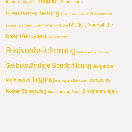
Inflation
Immobilienpreise
Konditionen
Kreditversicherung
Krisenzeiten
Krisenmanagement
Mietkauf
monatliche
Lebensmitte
Lebensziele
Marktentwicklung
Renovierung
Raten
Rezession
Risikoabsicherung
Ruhestand
Scheidung
Selbstständige
Sondertilgung
steigende
Tilgung
Marktpreise
versteckte
unerwartete Baukosten
Kosten
Zinsanstieg
Zinsänderungen
Zinsbindung
Zinsen