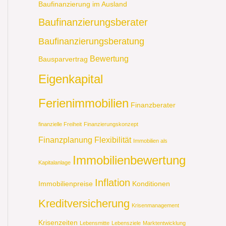
Baufinanzierung im Ausland
Baufinanzierungsberater
Baufinanzierungsberatung
Bewertung
Bausparvertrag
Eigenkapital
Ferienimmobilien
Finanzberater
finanzielle Freiheit
Finanzierungskonzept
Finanzplanung
Flexibilität
Immobilien als
Immobilienbewertung
Kapitalanlage
Inflation
Immobilienpreise
Konditionen
Kreditversicherung
Krisenmanagement
Krisenzeiten
Lebensmitte
Lebensziele
Marktentwicklung