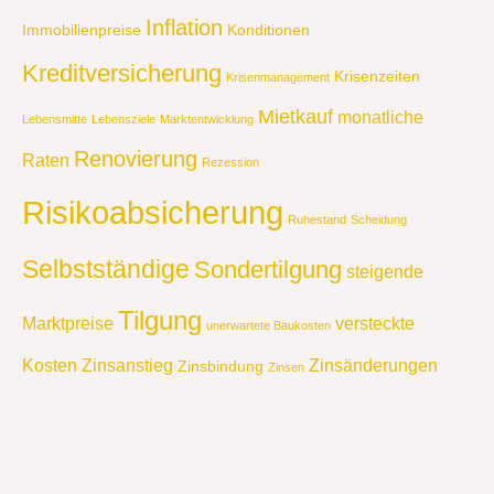
Inflation
Immobilienpreise
Konditionen
Kreditversicherung
Krisenzeiten
Krisenmanagement
Mietkauf
monatliche
Lebensmitte
Lebensziele
Marktentwicklung
Renovierung
Raten
Rezession
Risikoabsicherung
Ruhestand
Scheidung
Selbstständige
Sondertilgung
steigende
Tilgung
Marktpreise
versteckte
unerwartete Baukosten
Kosten
Zinsanstieg
Zinsänderungen
Zinsbindung
Zinsen